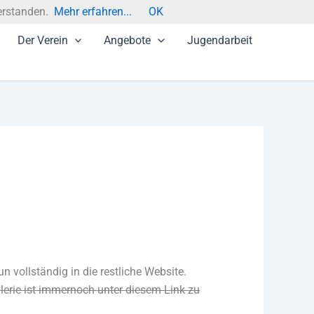
erstanden.
Mehr erfahren...
OK
Der Verein
Angebote
Jugendarbeit
un vollständig in die restliche Website.
alerie ist immernoch
unter diesem Link
zu