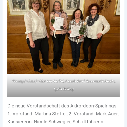
Ehrung (
v.l.n.r.)
: Martina Stoffel, Ursula Graf, Rosemarie Benitz,
Lydia Bulling
Die neue Vorstandschaft des Akkordeon-Spielrings:
1. Vorstand: Martina Stoffel, 2. Vorstand: Mark Auer,
Kassiererin: Nicole Schwegler, Schriftführerin: